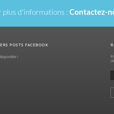
 plus d'informations :
Contactez-no
ERS POSTS FACEBOOK
R
In
disponible !
cl