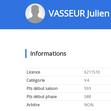
VASSEUR Julien
Informations
Licence
6211510
Catégorie
V4
Pts début saison
593
Pts début phase
588
Arbitre
NON