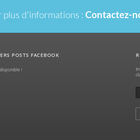
 plus d'informations :
Contactez-no
ERS POSTS FACEBOOK
R
In
disponible !
cl